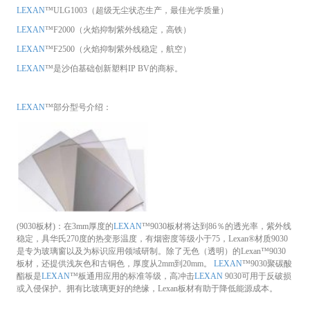
LEXAN
™ULG1003（超级无尘状态生产，最佳光学质量）
LEXAN
™F2000（火焰抑制紫外线稳定，高铁）
LEXAN
™F2500（火焰抑制紫外线稳定，航空）
LEXAN
™是沙伯基础创新塑料IP BV的商标。
LEXAN
™部分型号介绍：
(9030板材)：在3mm厚度的
LEXAN
™9030板材将达到86％的透光率，紫外线
稳定，具华氏270度的热变形温度，有烟密度等级小于75，Lexan®材质9030
是专为玻璃窗以及为标识应用领域研制。除了无色（透明）的Lexan™9030
板材，还提供浅灰色和古铜色，厚度从2mm到20mm。
LEXAN
™9030聚碳酸
酯板是
LEXAN
™板通用应用的标准等级，高冲击
LEXAN
9030可用于反破损
或入侵保护。拥有比玻璃更好的绝缘，Lexan板材有助于降低能源成本。