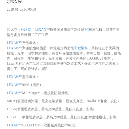
沙比克
2019-01-05 00:00:00
沙比克（
SABIC
）
LEXAN
™原美国通用旗下高性能
PC板
材品牌，目前在售
型号多是欧洲荷兰工厂生产。
LEXAN
™产品概述：
LEXAN
™聚碳酸酯树脂是一种无定形热塑性
工程塑料
，其特征在于优异的
机械，光学，电学和热性能。符合环保阻燃性要求，耐冲击性，韧性，耐热
性，耐候性，生物相容性，光学质量，并遵守严格的FDA和USP要求，
Lexan系列组合产品通过其独特而先进的制造工艺为众多用户在产品选择上
提供了广阔的设计多功能性。
LEXAN
™型号概述：
LEXAN
™9030（通用）
LEXAN
™MR Margard（磨损及防紫外线）
MR5E(双面硬质涂层，最高光学质量，最低失真度，7年防UV老化，安防)
HLG5(单面硬质涂层，最高光学质量，最低失真度，安防)
HLGA3（单面硬质涂层，最高光学质量，最低失真度,耐磨性最强，安防）
LEXAN
™EXELLTMD（双面紫外线防护标准）